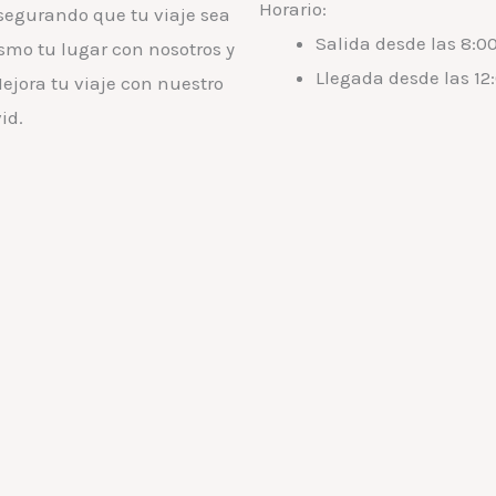
Horario:
segurando que tu viaje sea
Salida desde las 8:0
smo tu lugar con nosotros y
Llegada desde las 12
ejora tu viaje con nuestro
id.